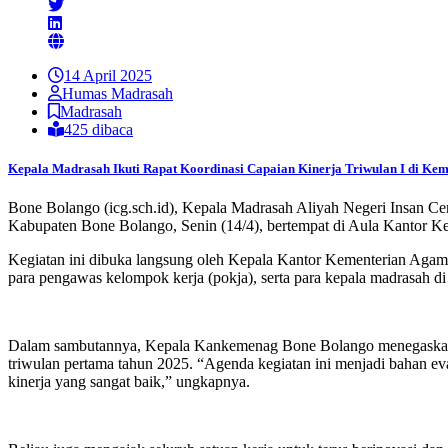
14 April 2025
Humas Madrasah
Madrasah
425 dibaca
Kepala Madrasah Ikuti Rapat Koordinasi Capaian Kinerja Triwulan I di Ke
Bone Bolango (icg.sch.id), Kepala Madrasah Aliyah Negeri Insan Ce
Kabupaten Bone Bolango, Senin (14/4), bertempat di Aula Kantor K
Kegiatan ini dibuka langsung oleh Kepala Kantor Kementerian Aga
para pengawas kelompok kerja (pokja), serta para kepala madrasah
Dalam sambutannya, Kepala Kankemenag Bone Bolango menegaskan pen
triwulan pertama tahun 2025. “Agenda kegiatan ini menjadi bahan ev
kinerja yang sangat baik,” ungkapnya.