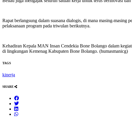
Beliau juga mengajak seluruh satuan kerja untuk terus berinovasi da
Rapat berlangsung dalam suasana dialogis, di mana masing-masing p
pelaksanaan program pada triwulan berikutnya.
Kehadiran Kepala MAN Insan Cendekia Bone Bolango dalam kegiatan
di lingkungan Kemenag Kabupaten Bone Bolango. (humasmanicg)
TAGS
kinerja
SHARE