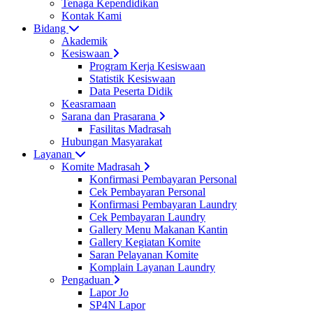
Tenaga Kependidikan
Kontak Kami
Bidang
Akademik
Kesiswaan
Program Kerja Kesiswaan
Statistik Kesiswaan
Data Peserta Didik
Keasramaan
Sarana dan Prasarana
Fasilitas Madrasah
Hubungan Masyarakat
Layanan
Komite Madrasah
Konfirmasi Pembayaran Personal
Cek Pembayaran Personal
Konfirmasi Pembayaran Laundry
Cek Pembayaran Laundry
Gallery Menu Makanan Kantin
Gallery Kegiatan Komite
Saran Pelayanan Komite
Komplain Layanan Laundry
Pengaduan
Lapor Jo
SP4N Lapor