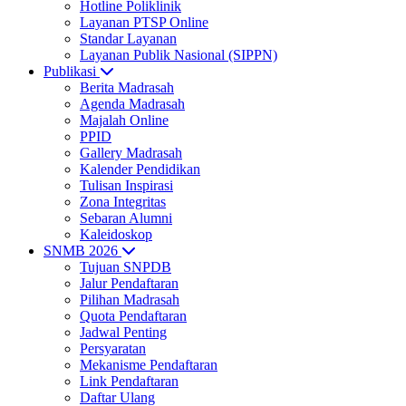
Hotline Poliklinik
Layanan PTSP Online
Standar Layanan
Layanan Publik Nasional (SIPPN)
Publikasi
Berita Madrasah
Agenda Madrasah
Majalah Online
PPID
Gallery Madrasah
Kalender Pendidikan
Tulisan Inspirasi
Zona Integritas
Sebaran Alumni
Kaleidoskop
SNMB 2026
Tujuan SNPDB
Jalur Pendaftaran
Pilihan Madrasah
Quota Pendaftaran
Jadwal Penting
Persyaratan
Mekanisme Pendaftaran
Link Pendaftaran
Daftar Ulang