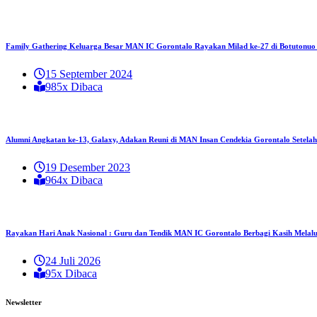
Family Gathering Keluarga Besar MAN IC Gorontalo Rayakan Milad ke-27 di Botutonuo
15 September 2024
985x Dibaca
Alumni Angkatan ke-13, Galaxy, Adakan Reuni di MAN Insan Cendekia Gorontalo Setela
19 Desember 2023
964x Dibaca
Rayakan Hari Anak Nasional : Guru dan Tendik MAN IC Gorontalo Berbagi Kasih Melalu
24 Juli 2026
95x Dibaca
Newsletter