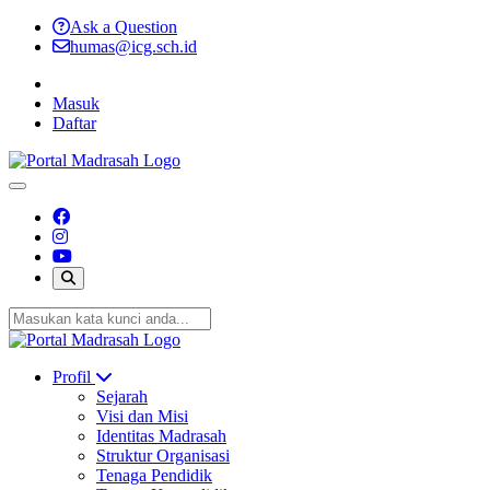
Ask a Question
humas@icg.sch.id
Masuk
Daftar
Profil
Sejarah
Visi dan Misi
Identitas Madrasah
Struktur Organisasi
Tenaga Pendidik