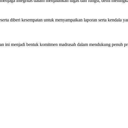
n menjaga integritas dalam menjalankan tugas dan fungsi, demi mening
eserta diberi kesempatan untuk menyampaikan laporan serta kendala ya
 ini menjadi bentuk komitmen madrasah dalam mendukung penuh prog