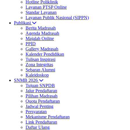
Hotline Poliklinik
Layanan PTSP Online
Standar Layanan
Layanan Publik Nasional (SIPPN)
Publikasi
Berita Madrasah
Agenda Madrasah
Majalah Online
PPID
Gallery Madrasah
Kalender Pendidikan
Tulisan Inspirasi
Zona Integritas
Sebaran Alumni
Kaleidoskop
SNMB 2026
Tujuan SNPDB
Jalur Pendaftaran
Pilihan Madrasah
Quota Pendaftaran
Jadwal Penting
Persyaratan
Mekanisme Pendaftaran
Link Pendaftaran
Daftar Ulang