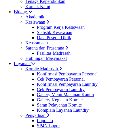
Tenaga Kependidikan
Kontak Kami
Bidang
Akademik
Kesiswaan
Program Kerja Kesiswaan
Statistik Kesiswaan
Data Peserta Didik
Keasramaan
Sarana dan Prasarana
Fasilitas Madrasah
Hubungan Masyarakat
Layanan
Komite Madrasah
Konfirmasi Pembayaran Personal
Cek Pembayaran Personal
Konfirmasi Pembayaran Laundry
Cek Pembayaran Laundry
Gallery Menu Makanan Kantin
Gallery Kegiatan Komite
Saran Pelayanan Komite
Komplain Layanan Laundry
Pengaduan
Lapor Jo
SP4N Lapor