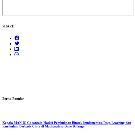
SHARE
Berita Populer
Kepala MAN IC Gorontalo Hadiri Pembukaan Bimtek Implementasi Deep Learning dan
Kurikulum Berbasis Cinta di Madrasah se-Bone Bolango