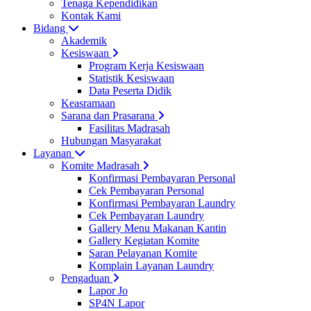
Tenaga Kependidikan
Kontak Kami
Bidang
Akademik
Kesiswaan
Program Kerja Kesiswaan
Statistik Kesiswaan
Data Peserta Didik
Keasramaan
Sarana dan Prasarana
Fasilitas Madrasah
Hubungan Masyarakat
Layanan
Komite Madrasah
Konfirmasi Pembayaran Personal
Cek Pembayaran Personal
Konfirmasi Pembayaran Laundry
Cek Pembayaran Laundry
Gallery Menu Makanan Kantin
Gallery Kegiatan Komite
Saran Pelayanan Komite
Komplain Layanan Laundry
Pengaduan
Lapor Jo
SP4N Lapor