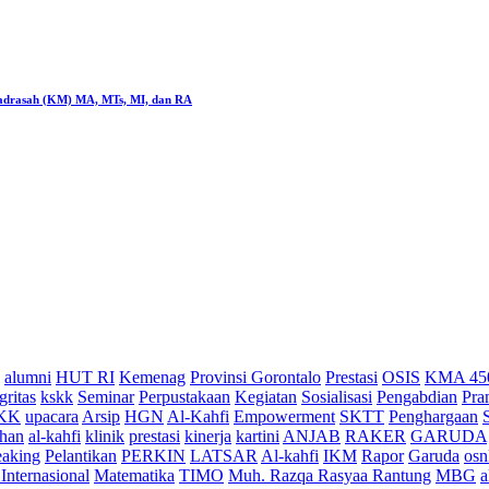
rasah (KM) MA, MTs, MI, dan RA
alumni
HUT RI
Kemenag
Provinsi Gorontalo
Prestasi
OSIS
KMA 45
gritas
kskk
Seminar
Perpustakaan
Kegiatan
Sosialisasi
Pengabdian
Pra
KK
upacara
Arsip
HGN
Al-Kahfi
Empowerment
SKTT
Penghargaan
han
al-kahfi
klinik
prestasi
kinerja
kartini
ANJAB
RAKER
GARUDA
eaking
Pelantikan
PERKIN
LATSAR
Al-kahfi
IKM
Rapor
Garuda
osn
Internasional
Matematika
TIMO
Muh. Razqa Rasyaa Rantung
MBG
a