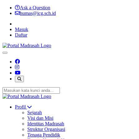
Ask a Question
humas@icg.sch.id
Masuk
Daftar
Profil
Sejarah
Visi dan Misi
Identitas Madrasah
Struktur Organisasi
Tenaga Pendidik