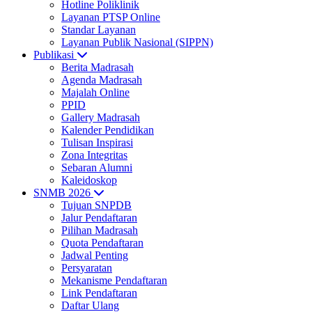
Hotline Poliklinik
Layanan PTSP Online
Standar Layanan
Layanan Publik Nasional (SIPPN)
Publikasi
Berita Madrasah
Agenda Madrasah
Majalah Online
PPID
Gallery Madrasah
Kalender Pendidikan
Tulisan Inspirasi
Zona Integritas
Sebaran Alumni
Kaleidoskop
SNMB 2026
Tujuan SNPDB
Jalur Pendaftaran
Pilihan Madrasah
Quota Pendaftaran
Jadwal Penting
Persyaratan
Mekanisme Pendaftaran
Link Pendaftaran
Daftar Ulang