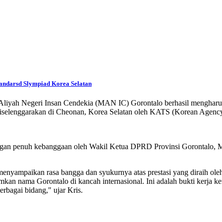
tandarsd Slympiad Korea Selatan
h Aliyah Negeri Insan Cendekia (MAN IC) Gorontalo berhasil mengharu
diselenggarakan di Cheonan, Korea Selatan oleh KATS (Korean Agency
engan penuh kebanggaan oleh Wakil Ketua DPRD Provinsi Gorontalo,
ampaikan rasa bangga dan syukurnya atas prestasi yang diraih oleh 
n nama Gorontalo di kancah internasional. Ini adalah bukti kerja ker
erbagai bidang," ujar Kris.