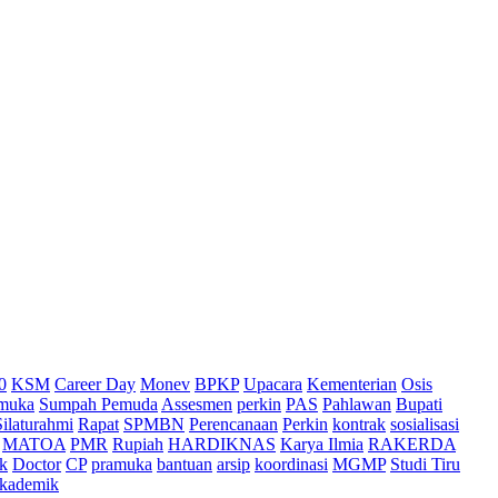
0
KSM
Career Day
Monev
BPKP
Upacara
Kementerian
Osis
muka
Sumpah Pemuda
Assesmen
perkin
PAS
Pahlawan
Bupati
Silaturahmi
Rapat
SPMBN
Perencanaan
Perkin
kontrak
sosialisasi
MATOA
PMR
Rupiah
HARDIKNAS
Karya Ilmia
RAKERDA
k
Doctor
CP
pramuka
bantuan
arsip
koordinasi
MGMP
Studi Tiru
kademik