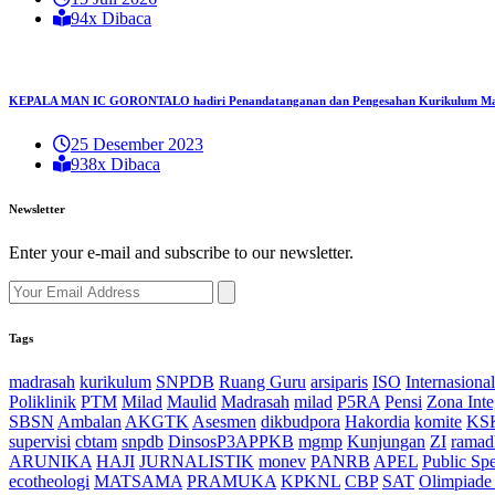
94x Dibaca
KEPALA MAN IC GORONTALO hadiri Penandatanganan dan Pengesahan Kurikulum Mad
25 Desember 2023
938x Dibaca
Newsletter
Enter your e-mail and subscribe to our newsletter.
Tags
madrasah
kurikulum
SNPDB
Ruang Guru
arsiparis
ISO
Internasional
Poliklinik
PTM
Milad
Maulid
Madrasah
milad
P5RA
Pensi
Zona Inte
SBSN
Ambalan
AKGTK
Asesmen
dikbudpora
Hakordia
komite
KS
supervisi
cbtam
snpdb
DinsosP3APPKB
mgmp
Kunjungan
ZI
ramad
ARUNIKA
HAJI
JURNALISTIK
monev
PANRB
APEL
Public Sp
ecotheologi
MATSAMA
PRAMUKA
KPKNL
CBP
SAT
Olimpiade 