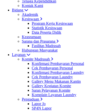
Tenaga Kependidikan
Kontak Kami
Bidang
Akademik
Kesiswaan
Program Kerja Kesiswaan
Statistik Kesiswaan
Data Peserta Didik
Keasramaan
Sarana dan Prasarana
Fasilitas Madrasah
Hubungan Masyarakat
Layanan
Komite Madrasah
Konfirmasi Pembayaran Personal
Cek Pembayaran Personal
Konfirmasi Pembayaran Laundry
Cek Pembayaran Laundry
Gallery Menu Makanan Kantin
Gallery Kegiatan Komite
Saran Pelayanan Komite
Komplain Layanan Laundry
Pengaduan
Lapor Jo
SP4N Lapor