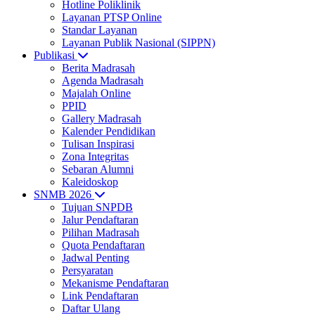
Hotline Poliklinik
Layanan PTSP Online
Standar Layanan
Layanan Publik Nasional (SIPPN)
Publikasi
Berita Madrasah
Agenda Madrasah
Majalah Online
PPID
Gallery Madrasah
Kalender Pendidikan
Tulisan Inspirasi
Zona Integritas
Sebaran Alumni
Kaleidoskop
SNMB 2026
Tujuan SNPDB
Jalur Pendaftaran
Pilihan Madrasah
Quota Pendaftaran
Jadwal Penting
Persyaratan
Mekanisme Pendaftaran
Link Pendaftaran
Daftar Ulang