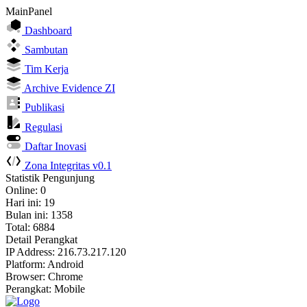
MainPanel
Dashboard
Sambutan
Tim Kerja
Archive Evidence ZI
Publikasi
Regulasi
Daftar Inovasi
Zona Integritas v0.1
Statistik Pengunjung
Online: 0
Hari ini: 19
Bulan ini: 1358
Total: 6884
Detail Perangkat
IP Address: 216.73.217.120
Platform: Android
Browser: Chrome
Perangkat: Mobile