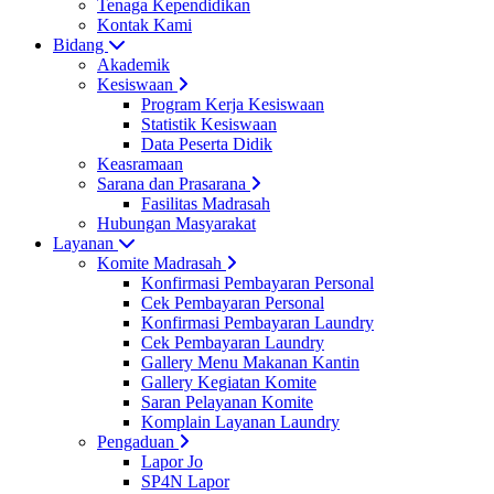
Tenaga Kependidikan
Kontak Kami
Bidang
Akademik
Kesiswaan
Program Kerja Kesiswaan
Statistik Kesiswaan
Data Peserta Didik
Keasramaan
Sarana dan Prasarana
Fasilitas Madrasah
Hubungan Masyarakat
Layanan
Komite Madrasah
Konfirmasi Pembayaran Personal
Cek Pembayaran Personal
Konfirmasi Pembayaran Laundry
Cek Pembayaran Laundry
Gallery Menu Makanan Kantin
Gallery Kegiatan Komite
Saran Pelayanan Komite
Komplain Layanan Laundry
Pengaduan
Lapor Jo
SP4N Lapor