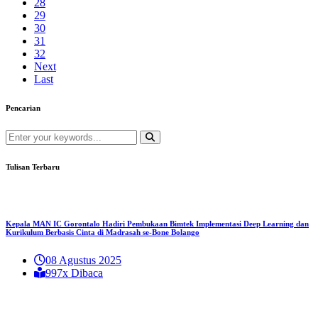
28
29
30
31
32
Next
Last
Pencarian
Tulisan Terbaru
Kepala MAN IC Gorontalo Hadiri Pembukaan Bimtek Implementasi Deep Learning dan
Kurikulum Berbasis Cinta di Madrasah se-Bone Bolango
08 Agustus 2025
997x Dibaca