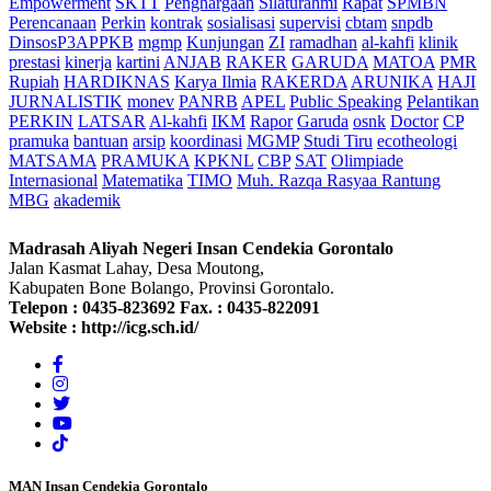
Empowerment
SKTT
Penghargaan
Silaturahmi
Rapat
SPMBN
Perencanaan
Perkin
kontrak
sosialisasi
supervisi
cbtam
snpdb
DinsosP3APPKB
mgmp
Kunjungan
ZI
ramadhan
al-kahfi
klinik
prestasi
kinerja
kartini
ANJAB
RAKER
GARUDA
MATOA
PMR
Rupiah
HARDIKNAS
Karya Ilmia
RAKERDA
ARUNIKA
HAJI
JURNALISTIK
monev
PANRB
APEL
Public Speaking
Pelantikan
PERKIN
LATSAR
Al-kahfi
IKM
Rapor
Garuda
osnk
Doctor
CP
pramuka
bantuan
arsip
koordinasi
MGMP
Studi Tiru
ecotheologi
MATSAMA
PRAMUKA
KPKNL
CBP
SAT
Olimpiade
Internasional
Matematika
TIMO
Muh. Razqa Rasyaa Rantung
MBG
akademik
Madrasah Aliyah Negeri Insan Cendekia Gorontalo
Jalan Kasmat Lahay, Desa Moutong,
Kabupaten Bone Bolango, Provinsi Gorontalo.
Telepon :
0435-823692
Fax. :
0435-822091
Website :
http://icg.sch.id/
MAN Insan Cendekia Gorontalo