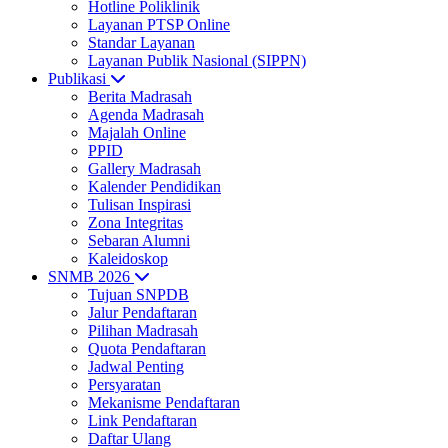
Hotline Poliklinik
Layanan PTSP Online
Standar Layanan
Layanan Publik Nasional (SIPPN)
Publikasi
Berita Madrasah
Agenda Madrasah
Majalah Online
PPID
Gallery Madrasah
Kalender Pendidikan
Tulisan Inspirasi
Zona Integritas
Sebaran Alumni
Kaleidoskop
SNMB 2026
Tujuan SNPDB
Jalur Pendaftaran
Pilihan Madrasah
Quota Pendaftaran
Jadwal Penting
Persyaratan
Mekanisme Pendaftaran
Link Pendaftaran
Daftar Ulang