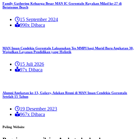
Family Gathering Keluarga Besar MAN IC Gorontalo Rayakan Milad ke-27 di
Botutonuo Beach
15 September 2024
990x Dibaca
MAN Insan Cendekia Gorontalo Laksanakan Tes MMPI bagi Murid Baru Angkatan 30,
Wujudkan Layanan Pendidikan yang Holistik
15 Juli 2026
97x Dibaca
Alumni Angkatan ke-13, Galaxy, Adakan Reuni di MAN Insan Cendekia Gorontalo
Setelah 15 Tahun
19 Desember 2023
967x Dibaca
Poling Website