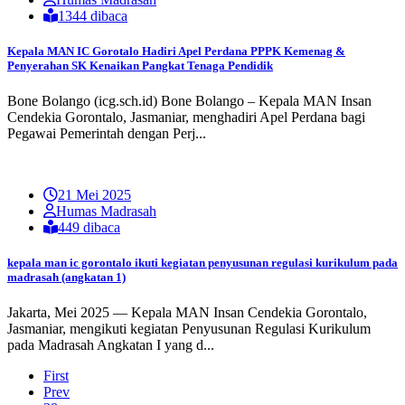
1344 dibaca
Kepala MAN IC Gorotalo Hadiri Apel Perdana PPPK Kemenag &
Penyerahan SK Kenaikan Pangkat Tenaga Pendidik
Bone Bolango (icg.sch.id) Bone Bolango – Kepala MAN Insan
Cendekia Gorontalo, Jasmaniar, menghadiri Apel Perdana bagi
Pegawai Pemerintah dengan Perj...
21 Mei 2025
Humas Madrasah
449 dibaca
kepala man ic gorontalo ikuti kegiatan penyusunan regulasi kurikulum pada
madrasah (angkatan 1)
Jakarta, Mei 2025 — Kepala MAN Insan Cendekia Gorontalo,
Jasmaniar, mengikuti kegiatan Penyusunan Regulasi Kurikulum
pada Madrasah Angkatan I yang d...
First
Prev