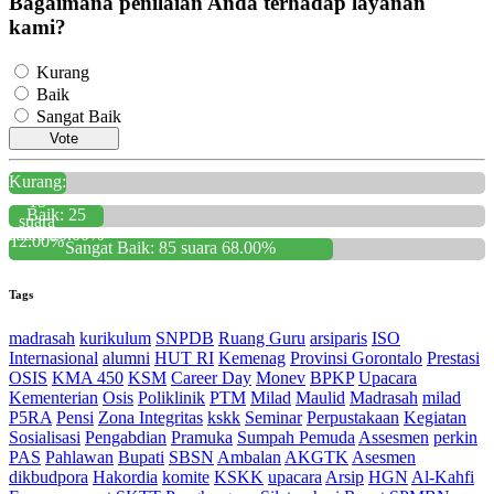
Bagaimana penilaian Anda terhadap layanan
kami?
Kurang
Baik
Sangat Baik
Vote
Kurang:
15
Baik: 25
suara
suara 20.00%
12.00%
Sangat Baik: 85 suara 68.00%
Tags
madrasah
kurikulum
SNPDB
Ruang Guru
arsiparis
ISO
Internasional
alumni
HUT RI
Kemenag
Provinsi Gorontalo
Prestasi
OSIS
KMA 450
KSM
Career Day
Monev
BPKP
Upacara
Kementerian
Osis
Poliklinik
PTM
Milad
Maulid
Madrasah
milad
P5RA
Pensi
Zona Integritas
kskk
Seminar
Perpustakaan
Kegiatan
Sosialisasi
Pengabdian
Pramuka
Sumpah Pemuda
Assesmen
perkin
PAS
Pahlawan
Bupati
SBSN
Ambalan
AKGTK
Asesmen
dikbudpora
Hakordia
komite
KSKK
upacara
Arsip
HGN
Al-Kahfi