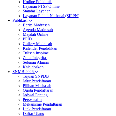
Hotline Poliklinik
Layanan PTSP Online
Standar Layanan
Layanan Publik Nasional (SIPPN)
Publikasi
Berita Madrasah
Agenda Madrasah
Majalah Online
PPID
Gallery Madrasah
Kalender Pendidikan
Tulisan Inspirasi
Zona Integritas
Sebaran Alumni
Kaleidoskop
SNMB 2026
Tujuan SNPDB
Jalur Pendaftaran
Pilihan Madrasah
Quota Pendaftaran
Jadwal Penting
Persyaratan
Mekanisme Pendaftaran
Link Pendaftaran
Daftar Ulang