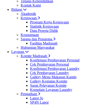
Tenaga Kependidikan
Kontak Kami
Bidang
Akademik
Kesiswaan
Program Kerja Kesiswaan
Statistik Kesiswaan
Data Peserta Didik
Keasramaan
Sarana dan Prasarana
Fasilitas Madrasah
Hubungan Masyarakat
Layanan
Komite Madrasah
Konfirmasi Pembayaran Personal
Cek Pembayaran Personal
Konfirmasi Pembayaran Laundry
Cek Pembayaran Laundry
Gallery Menu Makanan Kantin
Gallery Kegiatan Komite
Saran Pelayanan Komite
Komplain Layanan Laundry
Pengaduan
Lapor Jo
SP4N Lapor