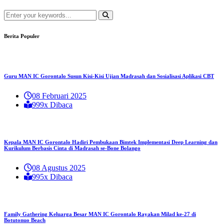
Berita Populer
Guru MAN IC Gorontalo Susun Kisi-Kisi Ujian Madrasah dan Sosialisasi Aplikasi CBT
08 Februari 2025
999x Dibaca
Kepala MAN IC Gorontalo Hadiri Pembukaan Bimtek Implementasi Deep Learning dan
Kurikulum Berbasis Cinta di Madrasah se-Bone Bolango
08 Agustus 2025
995x Dibaca
Family Gathering Keluarga Besar MAN IC Gorontalo Rayakan Milad ke-27 di
Botutonuo Beach