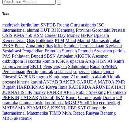
Tags
madrasah
kurikulum
SNPDB
Ruang Guru
arsiparis
ISO
Internasional
alumni
HUT RI
Kemenag
Provinsi Gorontalo
Prestasi
OSIS
KMA 450
KSM
Career Day
Monev
BPKP
Upacara
Kementerian
Osis
Poliklinik
PTM
Milad
Maulid
Madrasah
milad
P5RA
Pensi
Zona Integritas
kskk
Seminar
Perpustakaan
Kegiatan
Sosialisasi
Pengabdian
Pramuka
Sumpah Pemuda
Assesmen
perkin
PAS
Pahlawan
Bupati
SBSN
Ambalan
AKGTK
Asesmen
dikbudpora
Hakordia
komite
KSKK
upacara
Arsip
HGN
Al-Kahfi
Empowerment
SKTT
Penghargaan
Silaturahmi
Rapat
SPMBN
Perencanaan
Perkin
kontrak
sosialisasi
supervisi
cbtam
snpdb
DinsosP3APPKB
mgmp
Kunjungan
ZI
ramadhan
al-kahfi
klinik
prestasi
kinerja
kartini
ANJAB
RAKER
GARUDA
MATOA
PMR
Rupiah
HARDIKNAS
Karya Ilmia
RAKERDA
ARUNIKA
HAJI
JURNALISTIK
monev
PANRB
APEL
Public Speaking
Pelantikan
PERKIN
LATSAR
Al-kahfi
IKM
Rapor
Garuda
osnk
Doctor
CP
pramuka
bantuan
arsip
koordinasi
MGMP
Studi Tiru
ecotheologi
MATSAMA
PRAMUKA
KPKNL
CBP
SAT
Olimpiade
Internasional
Matematika
TIMO
Muh. Razqa Rasyaa Rantung
MBG
akademik