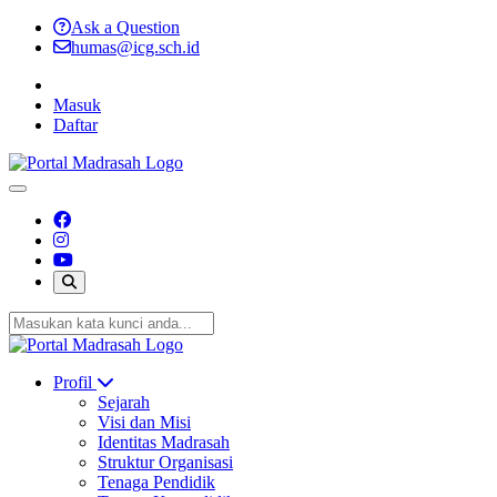
Ask a Question
humas@icg.sch.id
Masuk
Daftar
Profil
Sejarah
Visi dan Misi
Identitas Madrasah
Struktur Organisasi
Tenaga Pendidik