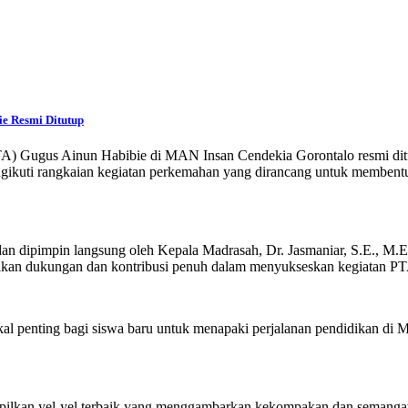
e Resmi Ditutup
A) Gugus Ainun Habibie di MAN Insan Cendekia Gorontalo resmi ditut
gikuti rangkaian kegiatan perkemahan yang dirancang untuk membentuk 
n dipimpin langsung oleh Kepala Madrasah, Dr. Jasmaniar, S.E., M.
erikan dukungan dan kontribusi penuh dalam menyukseskan kegiatan PTA
al penting bagi siswa baru untuk menapaki perjalanan pendidikan di
pilkan yel-yel terbaik yang menggambarkan kekompakan dan semangat k