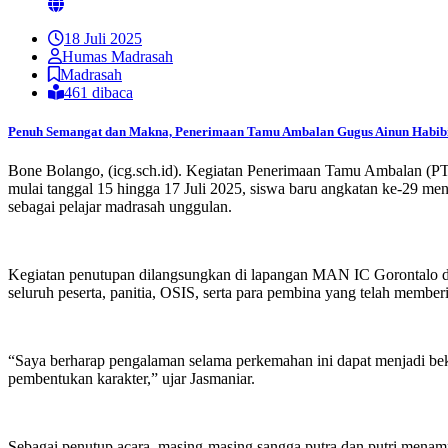
18 Juli 2025
Humas Madrasah
Madrasah
461 dibaca
Penuh Semangat dan Makna, Penerimaan Tamu Ambalan Gugus Ainun Habibi
Bone Bolango, (icg.sch.id). Kegiatan Penerimaan Tamu Ambalan (PT
mulai tanggal 15 hingga 17 Juli 2025, siswa baru angkatan ke-29 men
sebagai pelajar madrasah unggulan.
Kegiatan penutupan dilangsungkan di lapangan MAN IC Gorontalo da
seluruh peserta, panitia, OSIS, serta para pembina yang telah memb
“Saya berharap pengalaman selama perkemahan ini dapat menjadi bek
pembentukan karakter,” ujar Jasmaniar.
Sebagai penutup acara, masing-masing sangga putra dan putri menam