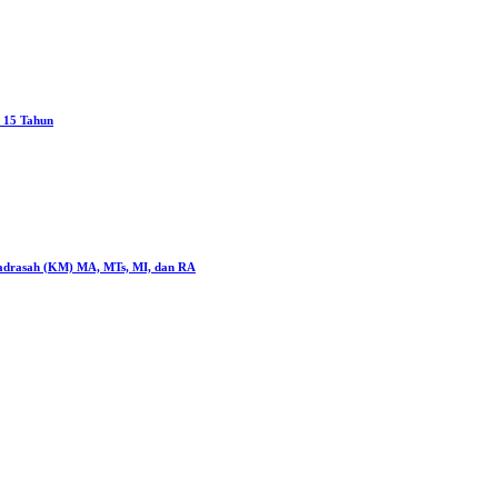
h 15 Tahun
rasah (KM) MA, MTs, MI, dan RA