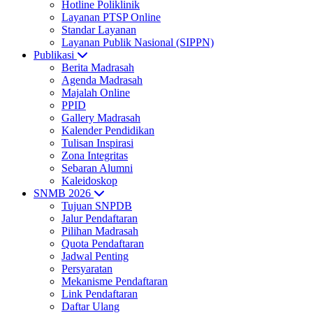
Hotline Poliklinik
Layanan PTSP Online
Standar Layanan
Layanan Publik Nasional (SIPPN)
Publikasi
Berita Madrasah
Agenda Madrasah
Majalah Online
PPID
Gallery Madrasah
Kalender Pendidikan
Tulisan Inspirasi
Zona Integritas
Sebaran Alumni
Kaleidoskop
SNMB 2026
Tujuan SNPDB
Jalur Pendaftaran
Pilihan Madrasah
Quota Pendaftaran
Jadwal Penting
Persyaratan
Mekanisme Pendaftaran
Link Pendaftaran
Daftar Ulang