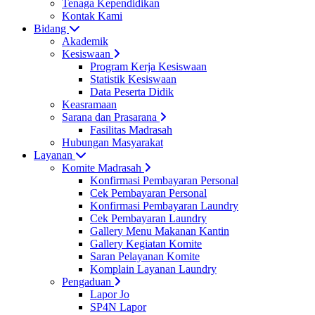
Tenaga Kependidikan
Kontak Kami
Bidang
Akademik
Kesiswaan
Program Kerja Kesiswaan
Statistik Kesiswaan
Data Peserta Didik
Keasramaan
Sarana dan Prasarana
Fasilitas Madrasah
Hubungan Masyarakat
Layanan
Komite Madrasah
Konfirmasi Pembayaran Personal
Cek Pembayaran Personal
Konfirmasi Pembayaran Laundry
Cek Pembayaran Laundry
Gallery Menu Makanan Kantin
Gallery Kegiatan Komite
Saran Pelayanan Komite
Komplain Layanan Laundry
Pengaduan
Lapor Jo
SP4N Lapor